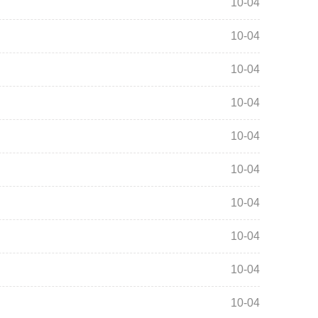
10-04
10-04
10-04
10-04
10-04
10-04
10-04
10-04
10-04
10-04