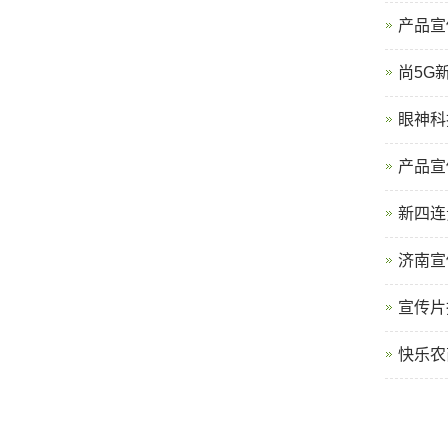
产品宣
尚5G
眼神科
产品宣
新四连
济南宣
宣传片
快乐农