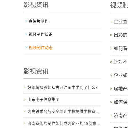
影视资讯
视频
宣传片制作
企业宣
视频制作知识
出彩的
视频制作动态
如何看
针对不
影视资讯
企业如
好莱坞摄影师从古典油画中学到了什么？
房地产
山东电子信息集团
如何保
为高铁乘务与安全培训学校提供学校宣传片制作服务
济南产
济南宣传片制作如何成为企业的4S创意结构