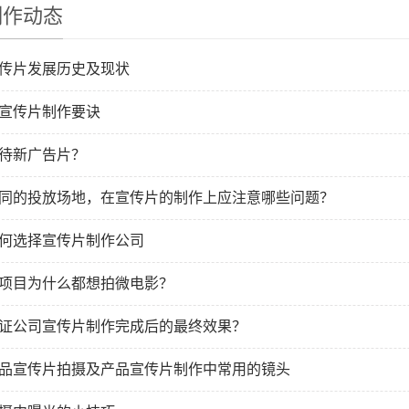
制作动态
传片发展历史及现状
宣传片制作要诀
待新广告片？
同的投放场地，在宣传片的制作上应注意哪些问题？
何选择宣传片制作公司
项目为什么都想拍微电影？
证公司宣传片制作完成后的最终效果？
品宣传片拍摄及产品宣传片制作中常用的镜头