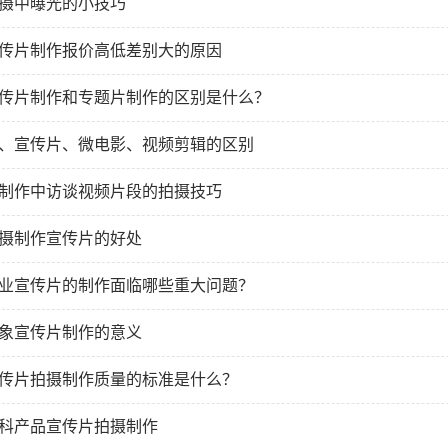
摄中曝光的小技巧
传片制作报价高低差别大的原因
传片制作和专题片制作的区别是什么？
、宣传片、微电影、视频剪辑的区别
制作中访谈视频片段的拍摄技巧
摄制作宣传片的好处
业宣传片的制作面临哪些重大问题？
象宣传片制作的意义
传片拍摄制作质量的标准是什么？
科产品宣传片拍摄制作