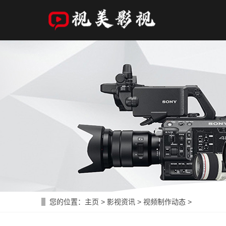
您的位置：
主页
>
影视资讯
>
视频制作动态
>