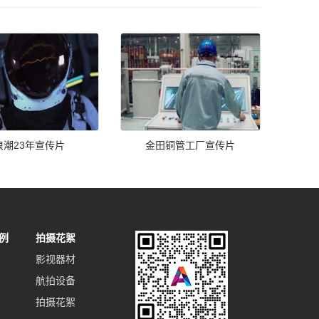
浪潮23年宣传片
金田铜管工厂宣传片
例
拍摄花絮
影视器材
航拍设备
拍摄花絮