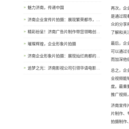
魅力济南，传递中国
再次，企
是通过观
济南企业宣传片拍摄：展现繁荣都市，传递企业实力
众的分享
精彩纷呈！济南广告片制作带您领略创意的魅力
了解和关
最后，企
璀璨辉煌，企业形象片拍摄
可以通过
济南企业形象片拍摄：展现灿烂商都的魅力
而加深他
追梦之光：济南影视公司引领华语电影新风潮
总之，企
业视频能
度。最重
推广视频
济南宣传
片制作、
拍摄制作、